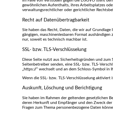
Im Falle von Verstößen gegen die DSGVO steht den 
gewöhnlichen Aufenthalts, ihres Arbeitsplatzes o
verwaltungsrechtlicher oder gerichtlicher Rechtsbe
Recht auf Datenübertragbarkeit
Sie haben das Recht, Daten, die wir auf Grundlage Ih
gängigen, maschinenlesbaren Format aushändigen zu 
nur, soweit es technisch machbar ist.
SSL- bzw. TLS-Verschlüsselung
Diese Seite nutzt aus Sicherheitsgründen und zum S
Seitenbetreiber senden, eine SSL- bzw. TLS-Verschlü
„https://“ wechselt und an dem Schloss-Symbol in I
Wenn die SSL- bzw. TLS-Verschlüsselung aktiviert is
Auskunft, Löschung und Berichtigung
Sie haben im Rahmen der geltenden gesetzlichen Be
deren Herkunft und Empfänger und den Zweck der D
Fragen zum Thema personenbezogene Daten können 