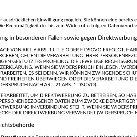
 ausdrücklichen Einwilligung möglich. Sie können eine bereits er
 Die Rechtmäßigkeit der bis zum Widerruf erfolgten Datenverarb
ng in besonderen Fällen sowie gegen Direktwerbung
 VON ART. 6 ABS. 1 LIT. E ODER F DSGVO ERFOLGT, HAB
 ERGEBEN, GEGEN DIE VERARBEITUNG IHRER PERSONENBE
UNGEN GESTÜTZTES PROFILING. DIE JEWEILIGE RECHTSGRU
TZERKLÄRUNG. WENN SIE WIDERSPRUCH EINLEGEN, WERD
ARBEITEN, ES SEI DENN, WIR KÖNNEN ZWINGENDE SCH
 UND FREIHEITEN ÜBERWIEGEN ODER DIE VERARBEITUNG
RSPRUCH NACH ART. 21 ABS. 1 DSGVO).
ARBEITET, UM DIREKTWERBUNG ZU BETREIBEN, SO HABE
R PERSONENBEZOGENER DATEN ZUM ZWECKE DERARTIGER W
IREKTWERBUNG IN VERBINDUNG STEHT. WENN SIE WIDERS
CKE DER DIREKTWERBUNG VERWENDET (WIDERSPRUCH NAC
sichtsbehörde