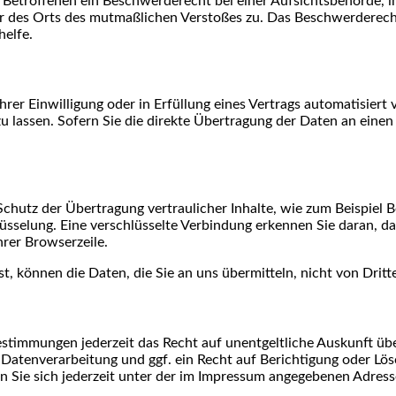
Betroffenen ein Beschwerderecht bei einer Aufsichtsbehörde, i
der des Orts des mutmaßlichen Verstoßes zu. Das Beschwerderec
helfe.
rer Einwilligung oder in Erfüllung eines Vertrags automatisiert 
lassen. Sofern Sie die direkte Übertragung der Daten an einen 
chutz der Übertragung vertraulicher Inhalte, wie zum Beispiel Be
sselung. Eine verschlüsselte Verbindung erkennen Sie daran, das
hrer Browserzeile.
t, können die Daten, die Sie an uns übermitteln, nicht von Drit
stimmungen jederzeit das Recht auf unentgeltliche Auskunft ü
atenverarbeitung und ggf. ein Recht auf Berichtigung oder Lös
Sie sich jederzeit unter der im Impressum angegebenen Adres